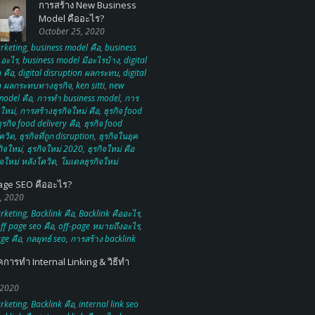
การสร้าง New Business
Model คืออะไร?
October 25, 2020
rketing
,
business model คือ
,
business
 อะไร
,
business model มีอะไรบ้าง
,
digital
 คือ
,
digital disruption ผลกระทบ
,
digital
n ผลกระทบทางธุรกิจ
,
ken sitti
,
new
model คือ
,
การทำ business model
,
การ
จใหม่
,
การสร้างธุรกิจใหม่ คือ
,
ธุรกิจ food
ุรกิจ food delivery คือ
,
ธุรกิจ food
ควิด
,
ธุรกิจที่ถูก disruption
,
ธุรกิจในยุค
กิจใหม่
,
ธุรกิจใหม่ 2020
,
ธุรกิจใหม่ คือ
ิจใหม่ หลังโควิด
,
โมเดลธุรกิจใหม่
age SEO คืออะไร?
, 2020
rketing
,
Backlink คือ
,
Backlink คืออะไร
,
ff page seo คือ
,
off-page หมายถึงอะไร
,
ge คือ
,
กลยุทธ์ seo
,
การสร้าง backlink
คการทำ Internal Linking & วิธีทำ
 2020
rketing
,
Backlink คือ
,
internal link seo