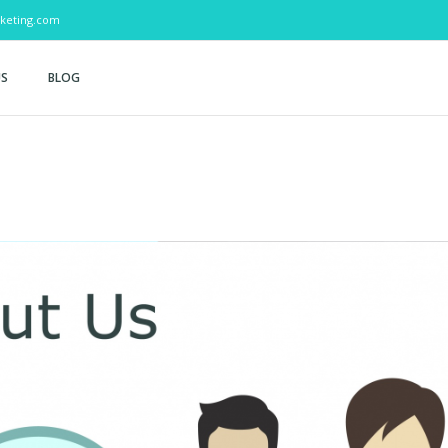
keting.com
US
BLOG