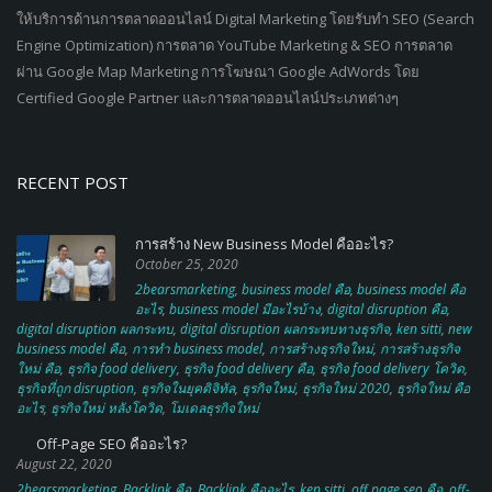
ให้บริการด้านการตลาดออนไลน์ Digital Marketing โดยรับทำ SEO (Search
Engine Optimization) การตลาด YouTube Marketing & SEO การตลาด
ผ่าน Google Map Marketing การโฆษณา Google AdWords โดย
Certified Google Partner และการตลาดออนไลน์ประเภทต่างๆ
RECENT POST
การสร้าง New Business Model คืออะไร?
October 25, 2020
2bearsmarketing
,
business model คือ
,
business model คือ
อะไร
,
business model มีอะไรบ้าง
,
digital disruption คือ
,
digital disruption ผลกระทบ
,
digital disruption ผลกระทบทางธุรกิจ
,
ken sitti
,
new
business model คือ
,
การทำ business model
,
การสร้างธุรกิจใหม่
,
การสร้างธุรกิจ
ใหม่ คือ
,
ธุรกิจ food delivery
,
ธุรกิจ food delivery คือ
,
ธุรกิจ food delivery โควิด
,
ธุรกิจที่ถูก disruption
,
ธุรกิจในยุคดิจิทัล
,
ธุรกิจใหม่
,
ธุรกิจใหม่ 2020
,
ธุรกิจใหม่ คือ
อะไร
,
ธุรกิจใหม่ หลังโควิด
,
โมเดลธุรกิจใหม่
Off-Page SEO คืออะไร?
August 22, 2020
2bearsmarketing
,
Backlink คือ
,
Backlink คืออะไร
,
ken sitti
,
off page seo คือ
,
off-