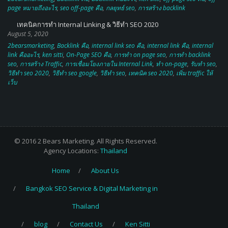
page หมายถึงอะไร
,
seo off-page คือ
,
กลยุทธ์ seo
,
การสร้าง backlink
เทคนิคการทำ Internal Linking & วิธีทำ SEO 2020
August 5, 2020
2bearsmarketing
,
Backlink คือ
,
internal link seo คือ
,
internal link คือ
,
internal
link คืออะไร
,
ken sitti
,
On-Page SEO คือ
,
การทำ on page seo
,
การทํา backlink
seo
,
การสร้าง Traffic
,
การเชื่อมโยงภายใน Internal Link
,
ทำ on-page
,
รับทำ seo
,
วิธีทำ seo 2020
,
วิธีทำ seo google
,
วิธีทํา seo
,
เทคนิค seo 2020
,
เพิ่ม traffic ให้
เว็บ
© 2016 2 Bears Marketing. All Rights Reserved.
Agency Locations:
Thailand
Home
About Us
Bangkok SEO Service & Digital Marketing in
Thailand
blog
Contact Us
Ken Sitti