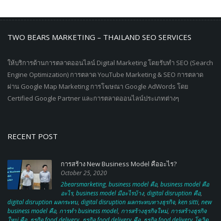
TWO BEARS MARKETING – THAILAND SEO SERVICES
ให้บริการด้านการตลาดออนไลน์ Digital Marketing โดยรับทำ SEO (Search
Engine Optimization) การตลาด YouTube Marketing & SEO การตลาด
ผ่าน Google Map Marketing การโฆษณา Google AdWords โดย
Certified Google Partner และการตลาดออนไลน์ประเภทต่างๆ
RECENT POST
การสร้าง New Business Model คืออะไร?
October 25, 2020
2bearsmarketing
,
business model คือ
,
business model คือ
อะไร
,
business model มีอะไรบ้าง
,
digital disruption คือ
,
digital disruption ผลกระทบ
,
digital disruption ผลกระทบทางธุรกิจ
,
ken sitti
,
new
business model คือ
,
การทำ business model
,
การสร้างธุรกิจใหม่
,
การสร้างธุรกิจ
ใหม่ คือ
,
ธุรกิจ food delivery
,
ธุรกิจ food delivery คือ
,
ธุรกิจ food delivery โควิด
,