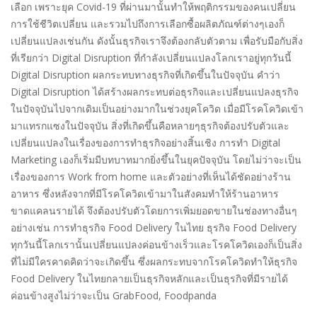
เลือก เพราะยุค Covid-19 ที่ผ่านมานั้นทำให้พฤติกรรมของคนเปลี่ยน
การใช้ชีวิตเปลี่ยน และรวมไปถึงการเลือกซื้อผลิตภัณฑ์ต่างๆเองก็
เปลี่ยนแปลงเช่นกัน ดังนั้นธุรกิจเราจึงต้องกลับตัวตาม เพื่อรับมือกับสิ่ง
ที่เรียกว่า Digital Disruption ที่กำลังเปลี่ยนแปลงโลกเราอยู่ทุกวันนี้
Digital Disruption ผลกระทบทางธุรกิจที่เกิดขึ้นในปัจจุบัน คำว่า
Digital Disruption ได้สร้างผลกระทบต่อธุรกิจและเปลี่ยนแปลงธุรกิจ
ในปัจจุบันไปจากเดิมเป็นอย่างมากในช่วงยุคโควิด เมื่อมีโรคโควิดเข้า
มาแทรกแซงในปัจจุบัน สิ่งที่เกิดขึ้นคือหลายๆธุรกิจต้องปรับตัวและ
เปลี่ยนแปลงในเรื่องของการทำธุรกิจอย่างสิ้นเชิง การทำ Digital
Marketing เองก็เริ่มมีบทบาทมากยิ่งขึ้นในยุคปัจจุบัน โดยไม่ว่าจะเป็น
เรื่องของการ Work from home และตัวอย่างที่เห็นได้ชัดอย่างร้าน
อาหาร ซึ่งหลังจากที่มีโรคโควิดเข้ามาในสังคมทำให้ร้านอาหาร
ขาดแคลนรายได้ จึงต้องปรับตัวโดยการเพิ่มยอดขายในช่องทางอื่นๆ
อย่างเช่น การทำธุรกิจ Food Delivery ในไทย ธุรกิจ Food Delivery
ทุกวันนี้โลกเรานั้นเปลี่ยนแปลงค่อนข้างเร็วและโรคโควิดเองก็เป็นสิ่ง
ที่ไม่มีใครคาดคิดว่าจะเกิดขึ้น ซึ่งผลกระทบจากโรคโควิดทำให้ธุรกิจ
Food Delivery ในไทยกลายเป็นธุรกิจหลักและเป็นธุรกิจที่มีรายได้
ค่อนข้างสูงไม่ว่าจะเป็น GrabFood, Foodpanda