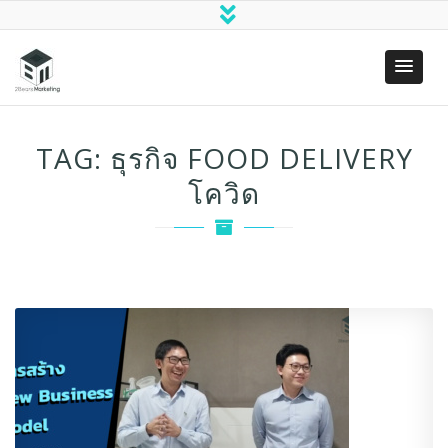
Two Bears
(SEO)
Marketing
Search
TAG:
ธุรกิจ FOOD DELIVERY
Engine
Optimization
โควิด
& Digital
Marketing