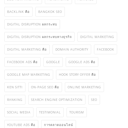
BACKLINK คือ
BANGKOK SEO
DIGITAL DISRUPTION ผลกระทบ
DIGITAL DISRUPTION ผลกระทบทางธุรกิจ
DIGITAL MARKETING
DIGITAL MARKETING คือ
DOMAIN AUTHORITY
FACEBOOK
FACEBOOK ADS คือ
GOOGLE
GOOGLE ADS คือ
GOOGLE MAP MARKETING
HOOK STORY OFFER คือ
KEN SITTI
ON-PAGE SEO คือ
ONLINE MARKETING
RANKING
SEARCH ENGINE OPTIMIZATION
SEO
SOCIAL MEDIA
TESTIMONIAL
TOURISM
YOUTUBE ADS คือ
การตลาดออนไลน์