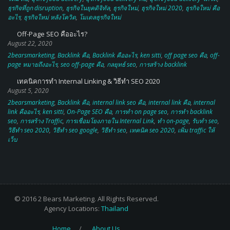
ธุรกิจที่ถูก disruption
,
ธุรกิจในยุคดิจิทัล
,
ธุรกิจใหม่
,
ธุรกิจใหม่ 2020
,
ธุรกิจใหม่ คือ
อะไร
,
ธุรกิจใหม่ หลังโควิด
,
โมเดลธุรกิจใหม่
Off-Page SEO คืออะไร?
August 22, 2020
2bearsmarketing
,
Backlink คือ
,
Backlink คืออะไร
,
ken sitti
,
off page seo คือ
,
off-
page หมายถึงอะไร
,
seo off-page คือ
,
กลยุทธ์ seo
,
การสร้าง backlink
เทคนิคการทำ Internal Linking & วิธีทำ SEO 2020
August 5, 2020
2bearsmarketing
,
Backlink คือ
,
internal link seo คือ
,
internal link คือ
,
internal
link คืออะไร
,
ken sitti
,
On-Page SEO คือ
,
การทำ on page seo
,
การทํา backlink
seo
,
การสร้าง Traffic
,
การเชื่อมโยงภายใน Internal Link
,
ทำ on-page
,
รับทำ seo
,
วิธีทำ seo 2020
,
วิธีทำ seo google
,
วิธีทํา seo
,
เทคนิค seo 2020
,
เพิ่ม traffic ให้
เว็บ
© 2016 2 Bears Marketing. All Rights Reserved.
Agency Locations:
Thailand
Home
About Us