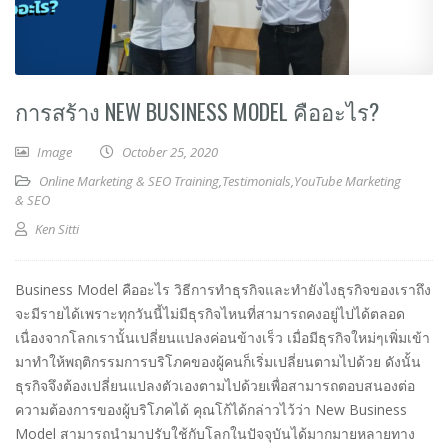
การสร้าง NEW BUSINESS MODEL คืออะไร?
Image
October 25, 2020
Online Marketing & SEO Training
,
Testimonials
,
YouTube Marketing
& SEO
Ken Sitti
Business Model คืออะไร วิธีการทำธุรกิจและทำยังไงธุรกิจของเราถึง
จะมีรายได้เพราะทุกวันนี้ไม่มีธุรกิจไหนที่สามารถคงอยู่ไปได้ตลอด
เนื่องจากโลกเรานั้นเปลี่ยนแปลงค่อนข้างเร็ว เมื่อมีธุรกิจใหม่ๆเพิ่มเข้า
มาทำให้พฤติกรรมการบริโภคของผู้คนก็เริ่มเปลี่ยนตามไปด้วย ดังนั้น
ธุรกิจจึงต้องเปลี่ยนแปลงตัวเองตามไปด้วยเพื่อสามารถตอบสนองต่อ
ความต้องการของผู้บริโภคได้ คุณโก้ได้กล่าวไว้ว่า New Business
Model สามารถนำมาปรับใช้กับโลกในปัจจุบันได้มากมายหลายทาง