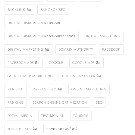
BACKLINK คือ
BANGKOK SEO
DIGITAL DISRUPTION ผลกระทบ
DIGITAL DISRUPTION ผลกระทบทางธุรกิจ
DIGITAL MARKETING
DIGITAL MARKETING คือ
DOMAIN AUTHORITY
FACEBOOK
FACEBOOK ADS คือ
GOOGLE
GOOGLE ADS คือ
GOOGLE MAP MARKETING
HOOK STORY OFFER คือ
KEN SITTI
ON-PAGE SEO คือ
ONLINE MARKETING
RANKING
SEARCH ENGINE OPTIMIZATION
SEO
SOCIAL MEDIA
TESTIMONIAL
TOURISM
YOUTUBE ADS คือ
การตลาดออนไลน์