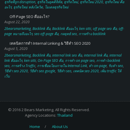
ธุรกิจที่ถูก disruption
,
ธุรกิจในยุคดิจิทัล
,
ธุรกิจใหม่
,
ธุรกิจใหม่ 2020
,
ธุรกิจใหม่ คือ
อะไร
,
ธุรกิจใหม่ หลังโควิด
,
โมเดลธุรกิจใหม่
Off-Page SEO คืออะไร?
August 22, 2020
2bearsmarketing
,
Backlink คือ
,
Backlink คืออะไร
,
ken sitti
,
off page seo คือ
,
off-
page หมายถึงอะไร
,
seo off-page คือ
,
กลยุทธ์ seo
,
การสร้าง backlink
เทคนิคการทำ Internal Linking & วิธีทำ SEO 2020
August 5, 2020
2bearsmarketing
,
Backlink คือ
,
internal link seo คือ
,
internal link คือ
,
internal
link คืออะไร
,
ken sitti
,
On-Page SEO คือ
,
การทำ on page seo
,
การทํา backlink
seo
,
การสร้าง Traffic
,
การเชื่อมโยงภายใน Internal Link
,
ทำ on-page
,
รับทำ seo
,
วิธีทำ seo 2020
,
วิธีทำ seo google
,
วิธีทํา seo
,
เทคนิค seo 2020
,
เพิ่ม traffic ให้
เว็บ
© 2016 2 Bears Marketing. All Rights Reserved.
Agency Locations:
Thailand
Home
About Us