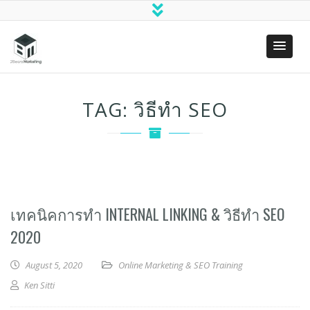
Two Bears
(SEO)
Marketing
Search
TAG:
วิธีทํา SEO
Engine
Optimization
& Digital
Marketing
เทคนิคการทำ INTERNAL LINKING & วิธีทำ SEO
2020
August 5, 2020
Online Marketing & SEO Training
Ken Sitti