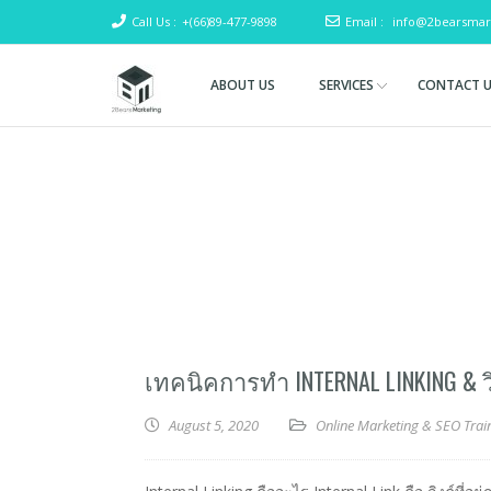
Call Us :
+(66)89-477-9898
Email :
info@2bearsmar
ABOUT US
SERVICES
CONTACT 
Two
(SEO)
Search
Bears
Engine
Marketing
Optimization
& Digital
Marketing
เทคนิคการทำ INTERNAL LINKING & ว
August 5, 2020
Online Marketing & SEO Trai