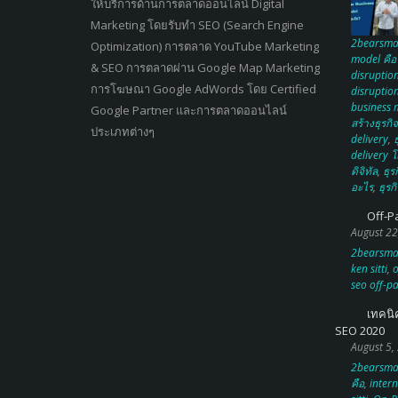
ให้บริการด้านการตลาดออนไลน์ Digital
Marketing โดยรับทำ SEO (Search Engine
2bearsma
Optimization) การตลาด YouTube Marketing
model คือ
& SEO การตลาดผ่าน Google Map Marketing
disruption
การโฆษณา Google AdWords โดย Certified
disruptio
business 
Google Partner และการตลาดออนไลน์
สร้างธุรกิ
ประเภทต่างๆ
delivery
,
ธ
delivery โ
ดิจิทัล
,
ธุร
อะไร
,
ธุรก
Off-P
August 22
2bearsma
ken sitti
,
o
seo off-pa
เทคนิ
SEO 2020
August 5,
2bearsma
คือ
,
intern