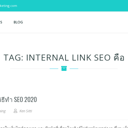
keting.com
US
BLOG
TAG:
INTERNAL LINK SEO คือ
ิธีทำ SEO 2020
ning
Ken Sitti