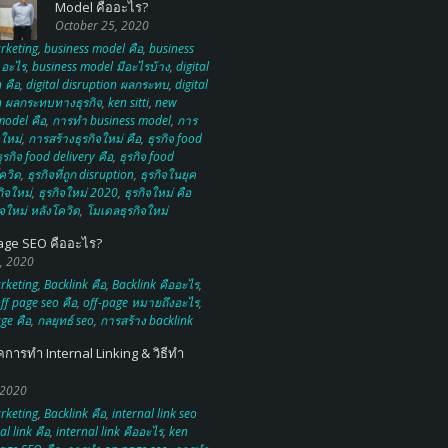
Model คืออะไร?
October 25, 2020
rketing
,
business model คือ
,
business
 อะไร
,
business model มีอะไรบ้าง
,
digital
 คือ
,
digital disruption ผลกระทบ
,
digital
n ผลกระทบทางธุรกิจ
,
ken sitti
,
new
model คือ
,
การทำ business model
,
การ
จใหม่
,
การสร้างธุรกิจใหม่ คือ
,
ธุรกิจ food
ุรกิจ food delivery คือ
,
ธุรกิจ food
ควิด
,
ธุรกิจที่ถูก disruption
,
ธุรกิจในยุค
กิจใหม่
,
ธุรกิจใหม่ 2020
,
ธุรกิจใหม่ คือ
ิจใหม่ หลังโควิด
,
โมเดลธุรกิจใหม่
age SEO คืออะไร?
, 2020
rketing
,
Backlink คือ
,
Backlink คืออะไร
,
ff page seo คือ
,
off-page หมายถึงอะไร
,
ge คือ
,
กลยุทธ์ seo
,
การสร้าง backlink
คการทำ Internal Linking & วิธีทำ
 2020
rketing
,
Backlink คือ
,
internal link seo
al link คือ
,
internal link คืออะไร
,
ken