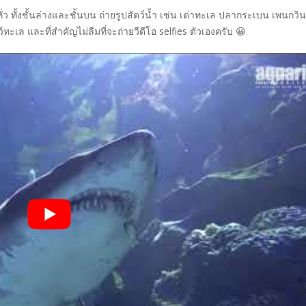
ว ทั้งชั้นล่างและชั้นบน ถ่ายรูปสัตว์น้ำ เช่น เต่าทะเล ปลากระเบน เพนกวิ
์ทะเล และที่สำคัญไม่ลืมที่จะถ่ายวีดีโอ selfies ตัวเองครับ 😀