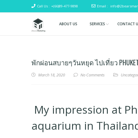
Call Us :
+(66)89-477-9898
Email :
info@2bearsmar
ABOUT US
SERVICES
CONTACT 
Two
(SEO)
Search
Bears
Engine
Marketing
Optimization
พักผ่อนสบายๆวันหยุด ไปเที่ยว PHUKE
& Digital
Marketing
March 18, 2020
No Comments
Uncatego
My impression at Ph
aquarium in Thailan