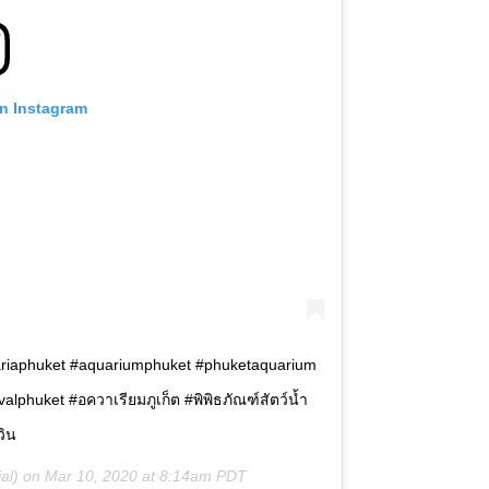
on Instagram
quariaphuket #aquariumphuket #phuketaquarium
valphuket #อควาเรียมภูเก็ต #พิพิธภัณฑ์สัตว์น้ำ
วิน
ial) on
Mar 10, 2020 at 8:14am PDT