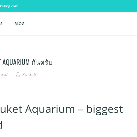
keting.com
US
BLOG
T AQUARIUM กันครับ
rized
Ken Sitti
uket Aquarium – biggest
d