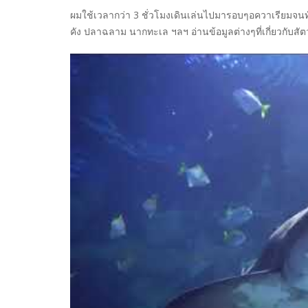
ผมใช้เวลากว่า 3 ชั่วโมงเดินเล่นไปมารอบๆอควาเรียมจนทั่
คัง ปลาฉลาม นากทะเล ฯลฯ​ อ่านข้อมูลต่างๆที่เกี่ยวกับสัตว