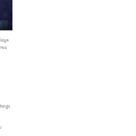
้อมูล
ากขอ
things
ับ