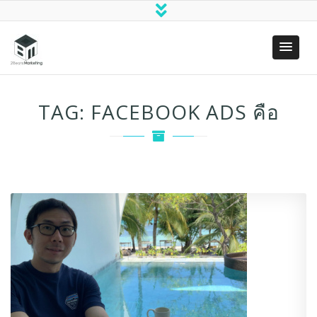
Two Bears
(SEO)
Marketing
Search
TAG:
FACEBOOK ADS คือ
Engine
Optimization
& Digital
Marketing