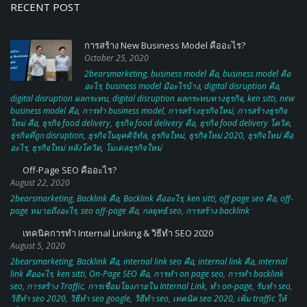
RECENT POST
การสร้าง New Business Model คืออะไร?
October 25, 2020
2bearsmarketing
,
business model คือ
,
business model คือ
อะไร
,
business model มีอะไรบ้าง
,
digital disruption คือ
,
digital disruption ผลกระทบ
,
digital disruption ผลกระทบทางธุรกิจ
,
ken sitti
,
new
business model คือ
,
การทำ business model
,
การสร้างธุรกิจใหม่
,
การสร้างธุรกิจ
ใหม่ คือ
,
ธุรกิจ food delivery
,
ธุรกิจ food delivery คือ
,
ธุรกิจ food delivery โควิด
,
ธุรกิจที่ถูก disruption
,
ธุรกิจในยุคดิจิทัล
,
ธุรกิจใหม่
,
ธุรกิจใหม่ 2020
,
ธุรกิจใหม่ คือ
อะไร
,
ธุรกิจใหม่ หลังโควิด
,
โมเดลธุรกิจใหม่
Off-Page SEO คืออะไร?
August 22, 2020
2bearsmarketing
,
Backlink คือ
,
Backlink คืออะไร
,
ken sitti
,
off page seo คือ
,
off-
page หมายถึงอะไร
,
seo off-page คือ
,
กลยุทธ์ seo
,
การสร้าง backlink
เทคนิคการทำ Internal Linking & วิธีทำ SEO 2020
August 5, 2020
2bearsmarketing
,
Backlink คือ
,
internal link seo คือ
,
internal link คือ
,
internal
link คืออะไร
,
ken sitti
,
On-Page SEO คือ
,
การทำ on page seo
,
การทํา backlink
seo
,
การสร้าง Traffic
,
การเชื่อมโยงภายใน Internal Link
,
ทำ on-page
,
รับทำ seo
,
วิธีทำ seo 2020
,
วิธีทำ seo google
,
วิธีทํา seo
,
เทคนิค seo 2020
,
เพิ่ม traffic ให้