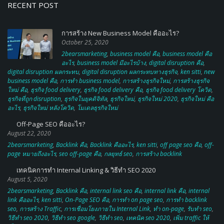
RECENT POST
การสร้าง New Business Model คืออะไร?
October 25, 2020
2bearsmarketing
,
business model คือ
,
business model คือ
อะไร
,
business model มีอะไรบ้าง
,
digital disruption คือ
,
digital disruption ผลกระทบ
,
digital disruption ผลกระทบทางธุรกิจ
,
ken sitti
,
new
business model คือ
,
การทำ business model
,
การสร้างธุรกิจใหม่
,
การสร้างธุรกิจ
ใหม่ คือ
,
ธุรกิจ food delivery
,
ธุรกิจ food delivery คือ
,
ธุรกิจ food delivery โควิด
,
ธุรกิจที่ถูก disruption
,
ธุรกิจในยุคดิจิทัล
,
ธุรกิจใหม่
,
ธุรกิจใหม่ 2020
,
ธุรกิจใหม่ คือ
อะไร
,
ธุรกิจใหม่ หลังโควิด
,
โมเดลธุรกิจใหม่
Off-Page SEO คืออะไร?
August 22, 2020
2bearsmarketing
,
Backlink คือ
,
Backlink คืออะไร
,
ken sitti
,
off page seo คือ
,
off-
page หมายถึงอะไร
,
seo off-page คือ
,
กลยุทธ์ seo
,
การสร้าง backlink
เทคนิคการทำ Internal Linking & วิธีทำ SEO 2020
August 5, 2020
2bearsmarketing
,
Backlink คือ
,
internal link seo คือ
,
internal link คือ
,
internal
link คืออะไร
,
ken sitti
,
On-Page SEO คือ
,
การทำ on page seo
,
การทํา backlink
seo
,
การสร้าง Traffic
,
การเชื่อมโยงภายใน Internal Link
,
ทำ on-page
,
รับทำ seo
,
วิธีทำ seo 2020
,
วิธีทำ seo google
,
วิธีทํา seo
,
เทคนิค seo 2020
,
เพิ่ม traffic ให้