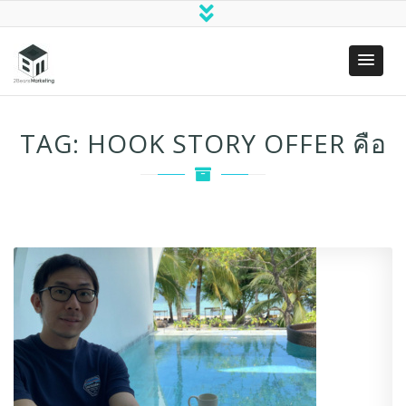
Two Bears
(SEO)
Marketing
Search
TAG:
HOOK STORY OFFER คือ
Engine
Optimization
& Digital
Marketing