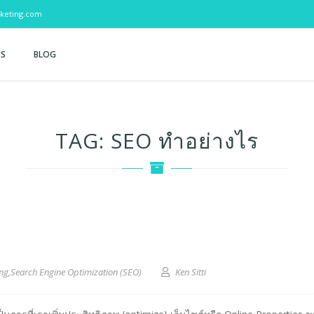
keting.com
US
BLOG
TAG:
SEO ทำอย่างไร
ing
,
Search Engine Optimization (SEO)
Ken Sitti