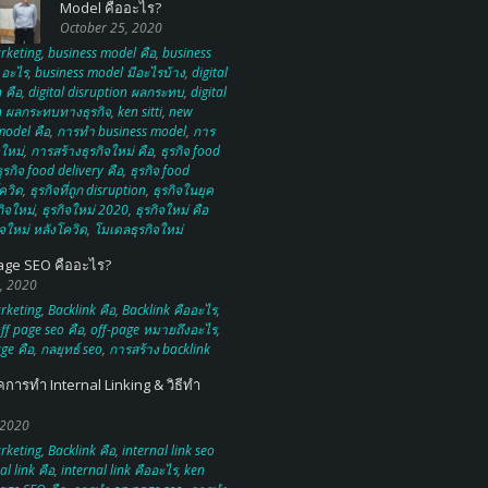
Model คืออะไร?
October 25, 2020
rketing
,
business model คือ
,
business
 อะไร
,
business model มีอะไรบ้าง
,
digital
 คือ
,
digital disruption ผลกระทบ
,
digital
n ผลกระทบทางธุรกิจ
,
ken sitti
,
new
model คือ
,
การทำ business model
,
การ
จใหม่
,
การสร้างธุรกิจใหม่ คือ
,
ธุรกิจ food
ุรกิจ food delivery คือ
,
ธุรกิจ food
ควิด
,
ธุรกิจที่ถูก disruption
,
ธุรกิจในยุค
กิจใหม่
,
ธุรกิจใหม่ 2020
,
ธุรกิจใหม่ คือ
ิจใหม่ หลังโควิด
,
โมเดลธุรกิจใหม่
age SEO คืออะไร?
, 2020
rketing
,
Backlink คือ
,
Backlink คืออะไร
,
ff page seo คือ
,
off-page หมายถึงอะไร
,
ge คือ
,
กลยุทธ์ seo
,
การสร้าง backlink
คการทำ Internal Linking & วิธีทำ
 2020
rketing
,
Backlink คือ
,
internal link seo
al link คือ
,
internal link คืออะไร
,
ken