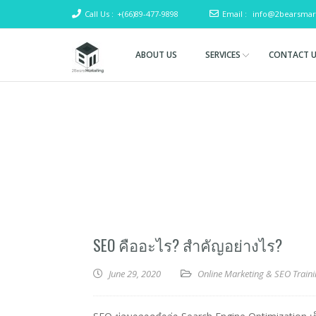
Call Us :
+(66)89-477-9898
Email :
info@2bearsmar
ABOUT US
SERVICES
CONTACT 
Two
(SEO)
Search
Bears
Engine
Marketing
Optimization
& Digital
Marketing
SEO คืออะไร? สำคัญอย่างไร?
June 29, 2020
Online Marketing & SEO Train