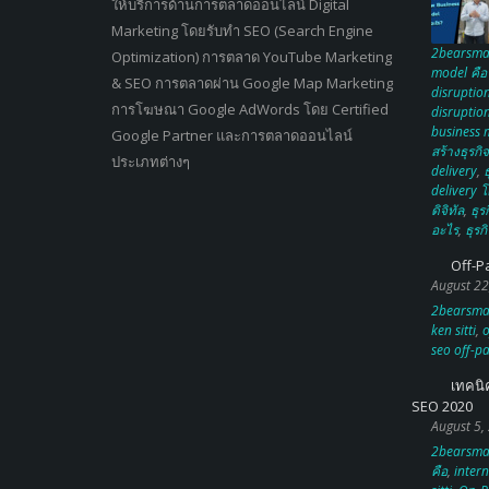
ให้บริการด้านการตลาดออนไลน์ Digital
Marketing โดยรับทำ SEO (Search Engine
2bearsma
Optimization) การตลาด YouTube Marketing
model คือ
& SEO การตลาดผ่าน Google Map Marketing
disruption
การโฆษณา Google AdWords โดย Certified
disruptio
business 
Google Partner และการตลาดออนไลน์
สร้างธุรกิ
ประเภทต่างๆ
delivery
,
ธ
delivery โ
ดิจิทัล
,
ธุร
อะไร
,
ธุรก
Off-P
August 22
2bearsma
ken sitti
,
o
seo off-pa
เทคนิ
SEO 2020
August 5,
2bearsma
คือ
,
intern