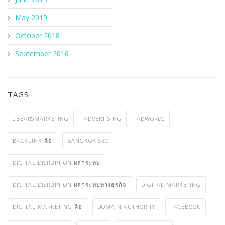
TAGS
2BEARSMARKETING
ADVERTISING
ADWORDS
BACKLINK คือ
BANGKOK SEO
DIGITAL DISRUPTION ผลกระทบ
DIGITAL DISRUPTION ผลกระทบทางธุรกิจ
DIGITAL MARKETING
DIGITAL MARKETING คือ
DOMAIN AUTHORITY
FACEBOOK
FACEBOOK ADS คือ
GOOGLE
GOOGLE ADS คือ
GOOGLE MAP MARKETING
HOOK STORY OFFER คือ
KEN SITTI
ON-PAGE SEO คือ
ONLINE MARKETING
RANKING
SEARCH ENGINE OPTIMIZATION
SEO