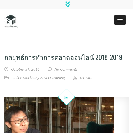
Two Bears
(SEO)
Marketing
Search
Engine
Optimization
กลยุทธ์การทำการตลาดออนไลน์ 2018-2019
& Digital
Marketing
October 31, 2018
No Comments
Online Marketing & SEO Training
Ken Sitti