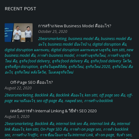
business model คือ
,
การทำ business model
,
การสร้างธุรกิจใหม่
,
การสร้างธุรกิจ
ใหม่ คือ
,
ธุรกิจ food delivery
,
ธุรกิจ food delivery คือ
,
ธุรกิจ food delivery โควิด
,
ธุรกิจที่ถูก disruption
,
ธุรกิจในยุคดิจิทัล
,
ธุรกิจใหม่
,
ธุรกิจใหม่ 2020
,
ธุรกิจใหม่ คือ
อะไร
,
ธุรกิจใหม่ หลังโควิด
,
โมเดลธุรกิจใหม่
Off-Page SEO คืออะไร?
August 22, 2020
2bearsmarketing
,
Backlink คือ
,
Backlink คืออะไร
,
ken sitti
,
off page seo คือ
,
off-
page หมายถึงอะไร
,
seo off-page คือ
,
กลยุทธ์ seo
,
การสร้าง backlink
เทคนิคการทำ Internal Linking & วิธีทำ SEO 2020
August 5, 2020
2bearsmarketing
,
Backlink คือ
,
internal link seo คือ
,
internal link คือ
,
internal
link คืออะไร
,
ken sitti
,
On-Page SEO คือ
,
การทำ on page seo
,
การทํา backlink
seo
,
การสร้าง Traffic
,
การเชื่อมโยงภายใน Internal Link
,
ทำ on-page
,
รับทำ seo
,
วิธีทำ seo 2020
,
วิธีทำ seo google
,
วิธีทํา seo
,
เทคนิค seo 2020
,
เพิ่ม traffic ให้
เว็บ
© 2016 2 Bears Marketing. All Rights Reserved.
Agency Locations:
Thailand