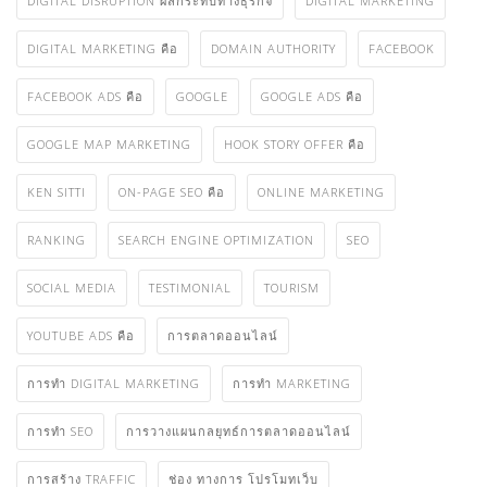
2BEARSMARKETING
ADVERTISING
ADWORDS
BACKLINK คือ
BANGKOK SEO
DIGITAL DISRUPTION ผลกระทบ
DIGITAL DISRUPTION ผลกระทบทางธุรกิจ
DIGITAL MARKETING
DIGITAL MARKETING คือ
DOMAIN AUTHORITY
FACEBOOK
FACEBOOK ADS คือ
GOOGLE
GOOGLE ADS คือ
GOOGLE MAP MARKETING
HOOK STORY OFFER คือ
KEN SITTI
ON-PAGE SEO คือ
ONLINE MARKETING
RANKING
SEARCH ENGINE OPTIMIZATION
SEO
SOCIAL MEDIA
TESTIMONIAL
TOURISM