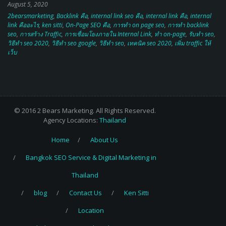
ธุรกิจที่ถูก disruption
,
ธุรกิจในยุคดิจิทัล
,
ธุรกิจใหม่
,
ธุรกิจใหม่ 2020
,
ธุรกิจใหม่ คือ
อะไร
,
ธุรกิจใหม่ หลังโควิด
,
โมเดลธุรกิจใหม่
Off-Page SEO คืออะไร?
August 22, 2020
2bearsmarketing
,
Backlink คือ
,
Backlink คืออะไร
,
ken sitti
,
off page seo คือ
,
off-
page หมายถึงอะไร
,
seo off-page คือ
,
กลยุทธ์ seo
,
การสร้าง backlink
เทคนิคการทำ Internal Linking & วิธีทำ SEO 2020
August 5, 2020
2bearsmarketing
,
Backlink คือ
,
internal link seo คือ
,
internal link คือ
,
internal
link คืออะไร
,
ken sitti
,
On-Page SEO คือ
,
การทำ on page seo
,
การทํา backlink
seo
,
การสร้าง Traffic
,
การเชื่อมโยงภายใน Internal Link
,
ทำ on-page
,
รับทำ seo
,
วิธีทำ seo 2020
,
วิธีทำ seo google
,
วิธีทํา seo
,
เทคนิค seo 2020
,
เพิ่ม traffic ให้
เว็บ
© 2016 2 Bears Marketing. All Rights Reserved.
Agency Locations:
Thailand
Home
About Us