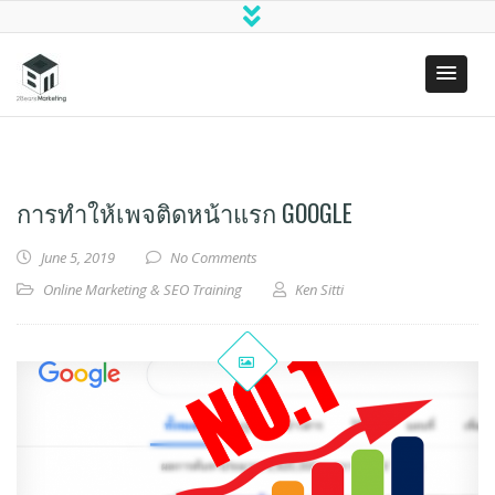
Two Bears
(SEO)
Marketing
Search
Engine
Optimization
การทำให้เพจติดหน้าแรก GOOGLE
& Digital
Marketing
June 5, 2019
No Comments
Online Marketing & SEO Training
Ken Sitti