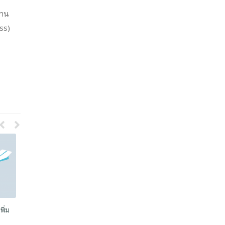
้าน
ss)
ใน
Social Profile คืออะไร
ทําให้เว็บติดหน้าแรก google
ท
ต้องใช้เวลานานเท่าไหร่?
ย
May 19, 2020