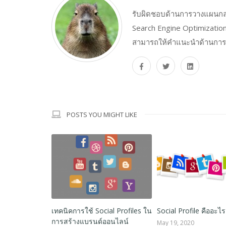
รับผิดชอบด้านการวางแผนกลย
Search Engine Optimizatio
สามารถให้คำแนะนำด้านการ
POSTS YOU MIGHT LIKE
 Linking
digital marketing ไม่มี
ประสบการณ์ เรียนยังไง?
July 24, 2020
วิธีเพิ่ม Traffic ให้เว็บไซต์ 
Hook, Story, Offer !!