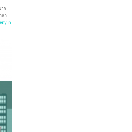
ยาก
ราสา
eny in