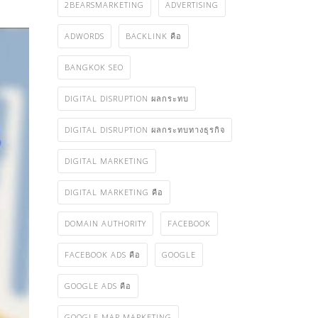
2BEARSMARKETING
ADVERTISING
ADWORDS
BACKLINK คือ
BANGKOK SEO
DIGITAL DISRUPTION ผลกระทบ
DIGITAL DISRUPTION ผลกระทบทางธุรกิจ
DIGITAL MARKETING
DIGITAL MARKETING คือ
DOMAIN AUTHORITY
FACEBOOK
FACEBOOK ADS คือ
GOOGLE
GOOGLE ADS คือ
GOOGLE MAP MARKETING